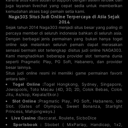
5D FLORIDA
5D GEORGIA
4D TEXAS
4D ARKANSAS
juga layanan livechat yang cepat sedia untuk memberikan
08-08-2026
07-08-2026
08-08-2026
08-08-2026
kemudahan akses bagi pemain setia kami.
14660
50960
0218
4364
Naga303 Situs Judi Online Terpercaya di Asia Sejak
2014
5D GERMANY
5D XSMB
4D CALIFORNIA
4D DELAWARE
Sejak tahun 2014 Naga303 menjadi situs besar yang paling di
08-08-2026
07-08-2026
07-08-2026
08-08-2026
21934
16479
1417
6759
percaya member di seluruh indonesia bahkan di seluruh asia.
Dengan berbagai jenis permainan yang bukan hanya togel
3D ARIZONA
3D ARKANSAS
4D IDAHO
4D INDIANA
online saja melainkan seluruh pemain dapat merasakan
08-08-2026
08-08-2026
08-08-2026
08-08-2026
sensasi bermain slot terlengkap disitus judi online NAGA303.
690
028
1979
9042
Kami menghadirkan beberapa provider slot ternama dunia
seperti Pragmatic Play, PG Soft, Habanero, dan provider
3D CALIFORNIA
3D COLORADO
4D
3D FLORIDA
MISSISSIPPI
besar lainnya.
08-08-2026
08-08-2026
08-08-2026
08-08-2026
Situs judi online resmi ini memiliki game permainan favorit
7858
117
546
364
antara lain :
Togel Online :
Togel Hongkong, Sydney, Singapore,
4D FLORIDA
4D LOUISIANA
3D MICHIGAN
3D NEW YORK
Jowopools, Toto Macau (4D, 3D, 2D, Colok Bebas, Colok
08-08-2026
07-08-2026
08-08-2026
08-08-2026
8005
3157
287
732
Jitu, As/kop, Kepala/Ekor.)
Slot Online :
Pragmatic Play, PG Soft, Habanero, Idn
3D OHIO
4D
4D MICHIGAN
3D OKLAHOMA
Slot. (Gates of Olympus, Sweet Bonanza, Starlight
MASSACHUSET
TS
Princess, Mahjongways.)
08-08-2026
07-08-2026
08-08-2026
07-08-2026
1245
235
4698
368
Live Casino :
Baccarat, Roulete, SicboDice
Sportsbook :
Sbobet ( MixParlay, Handicap, 1x2,