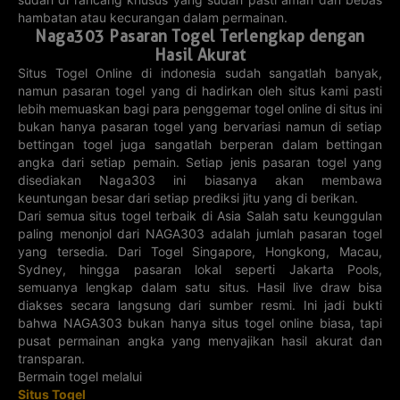
4318
1232
987
7486
hambatan atau kecurangan dalam permainan.
Naga303 Pasaran Togel Terlengkap dengan
4D DOMINICA
3D IDAHO
3D KANSAS
5D LOUISIANA
Hasil Akurat
08-08-2026
08-08-2026
08-08-2026
07-08-2026
Situs Togel Online di indonesia sudah sangatlah banyak,
0563
871
133
35250
namun pasaran togel yang di hadirkan oleh situs kami pasti
lebih memuaskan bagi para penggemar togel online di situs ini
3D LOUISIANA
3D MARYLAND
5D MARYLAND
5D
PENNSYLVANIA
bukan hanya pasaran togel yang bervariasi namun di setiap
08-08-2026
07-08-2026
07-08-2026
07-08-2026
69069
bettingan togel juga sangatlah berperan dalam bettingan
658
439
17540
angka dari setiap pemain. Setiap jenis pasaran togel yang
5D
5D CAMBODIA
3D
3D GEORGIA
disediakan Naga303 ini biasanya akan membawa
WASHINGTON
CONNECTICUT
DC
keuntungan besar dari setiap prediksi jitu yang di berikan.
08-08-2026
07-08-2026
08-08-2026
07-08-2026
Dari semua situs togel terbaik di Asia Salah satu keunggulan
34465
33744
461
152
paling menonjol dari NAGA303 adalah jumlah pasaran togel
yang tersedia. Dari Togel Singapore, Hongkong, Macau,
3D INDIANA
3D IOWA
3D NEBRASKA
3D NEW
JERSEY
Sydney, hingga pasaran lokal seperti Jakarta Pools,
08-08-2026
08-08-2026
08-08-2026
07-08-2026
980
semuanya lengkap dalam satu situs. Hasil live draw bisa
376
046
638
diakses secara langsung dari sumber resmi. Ini jadi bukti
3D VIETLOTT
3D WESTERN
3D POLLA
3D ILLINOIS
bahwa NAGA303 bukan hanya situs togel online biasa, tapi
MAX
CAN
CHILIE
pusat permainan angka yang menyajikan hasil akurat dan
07-08-2026
07-08-2026
08-08-2026
08-08-2026
464
744
211
659
transparan.
Bermain togel melalui
3D ONTARIO
3D QUEBEC
3D AU
3D DELAWARE
Situs Togel
LOTTERYWEST