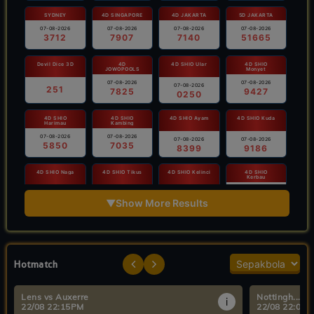
SYDNEY
4D SINGAPORE
4D JAKARTA
5D JAKARTA
07-08-2026
07-08-2026
07-08-2026
07-08-2026
3712
7907
7140
51665
Devil Dice 3D
4D
4D SHIO Ular
4D SHIO
JOWOPOOLS
Monyet
07-08-2026
07-08-2026
07-08-2026
251
7825
9427
0250
4D SHIO
4D SHIO
4D SHIO Ayam
4D SHIO Kuda
Harimau
Kambing
07-08-2026
07-08-2026
07-08-2026
07-08-2026
5850
7035
8399
9186
4D SHIO Naga
4D SHIO Tikus
4D SHIO Kelinci
4D SHIO
Kerbau
07-08-2026
07-08-2026
07-08-2026
07-08-2026
4044
▼
Show More Results
9569
8526
2756
AQUARIUS 5D
PISCES 5D
AQUARIUS 3D
PISCES 3D
07-08-2026
07-08-2026
07-08-2026
07-08-2026
12651
87938
710
468
Hotmatch
3D ARIES
3D VIRGO
3D LIBRA
5D CANCER
07-08-2026
07-08-2026
07-08-2026
07-08-2026
Lens vs Auxerre
Nottingh... vs
489
850
132
51058
i
22/08 22:15PM
22/08 22:00